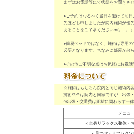
まずはお電話等にて状態をお聞きさ
●ご予約はなるべく当日を避けて前日
先ほども申しましたが院内施術が優
あることをご了承くださいm(。_。；)
●簡易ベッドではなく、施術は専用の
必要となります。ちなみに部屋が散
●その他ご不明な点はお気軽にお電話
☆施術はもちろん院内と同じ施術内
施術料金は院内と同額ですが、出張
※出張・交通費は距離に関わらず一
メニュ
＜全身リラックス整体・
＜足つぼ・リフレクソ