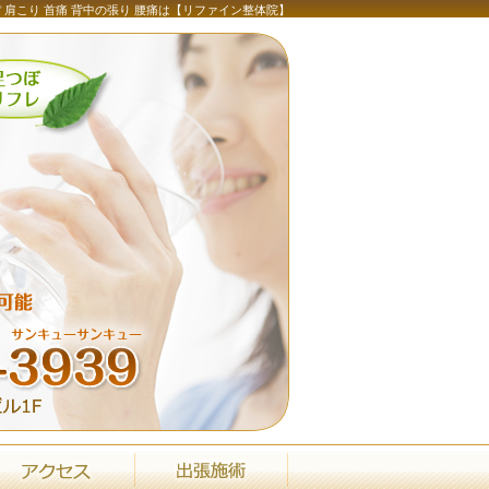
ぼ 肩こり 首痛 背中の張り 腰痛は【リファイン整体院】