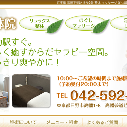
京王線 高幡不動駅徒歩2分 整体 マッサージ 足つ