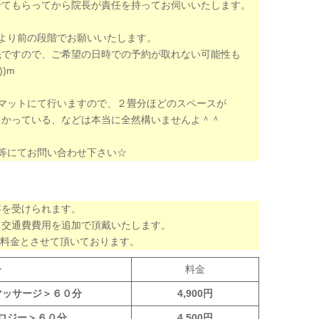
せてもらってから院長が責任を持ってお伺いいたします。
より前の段階でお願いいたします。
先ですので、ご希望の日時での予約が取れない可能性も
)m
マットにて行いますので、２畳分ほどのスペースが
らかっている、などは本当に全然構いませんよ＾＾
等にてお問い合わせ下さい☆
容を受けられます。
・交通費費用を追加で頂戴いたします。
律料金とさせて頂いております。
ー
料金
マッサージ＞６０分
4,900円
ロジー＞６０分
4,500円