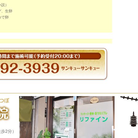
小説）
グ、生卵
ゆで卵
歩2分）