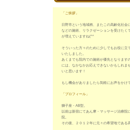
「ご挨拶」
日野市という地域柄、またこの高齢化社会
などの施術、リラクゼーションを受けたく
が増えていますね(^^ゞ
そういった方々のために少しでもお役に立
いたしました。
あくまでも院内での施術が優先となります
には、なかなかお応えできないかもしれま
いと思います！
もし機会がありましたら気軽にお声をかけ
「プロフィール」
獅子座・AB型。
以前は新宿にてあん摩・マッサージ治療院
院。
その後、２０１２年に元々の希望地である