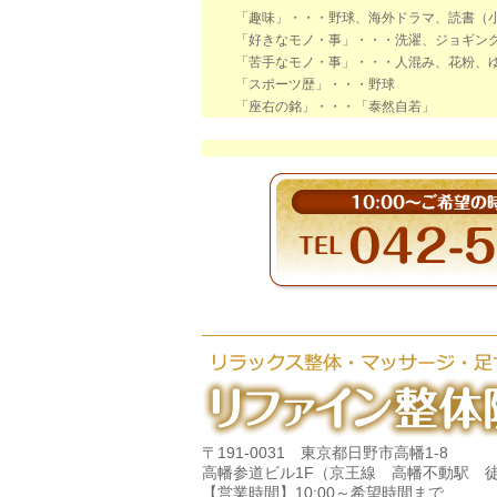
「趣味」・・・野球、海外ドラマ、読書（
「好きなモノ・事」・・・洗濯、ジョギン
「苦手なモノ・事」・・・人混み、花粉、
「スポーツ歴」・・・野球
「座右の銘」・・・「泰然自若」
〒191-0031 東京都日野市高幡1-8
高幡参道ビル1F（京王線 高幡不動駅 徒
【営業時間】10:00～希望時間まで