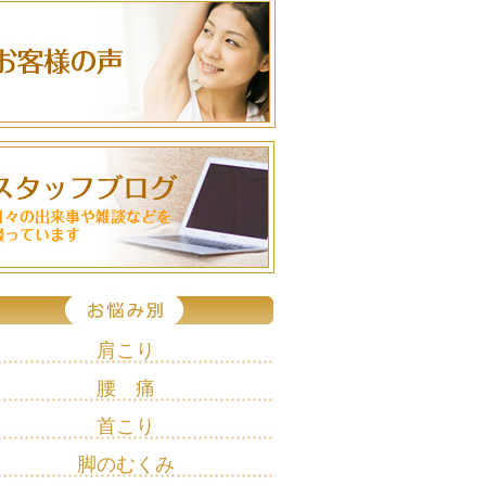
肩こり
腰 痛
首こり
脚のむくみ